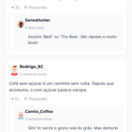
♥ 20
💬 Responder
SeriesHunter
4 dias atrás
Assiste 'Beef' ou 'The Bear'. São rápidas e muito
boas!
Rodrigo_92
2 semanas atrás
Café sem açúcar é um caminho sem volta. Depois que
acostuma, o com açúcar parece xarope.
♥ 51
💬 Responder
Camila_Coffee
2 semanas atrás
Sim! Vc sente o gosto real do grão. Mas demorei