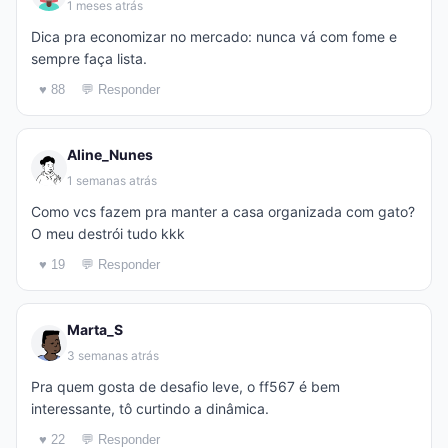
1 meses atrás
Dica pra economizar no mercado: nunca vá com fome e
sempre faça lista.
♥ 88
💬 Responder
Aline_Nunes
1 semanas atrás
Como vcs fazem pra manter a casa organizada com gato?
O meu destrói tudo kkk
♥ 19
💬 Responder
Marta_S
3 semanas atrás
Pra quem gosta de desafio leve, o ff567 é bem
interessante, tô curtindo a dinâmica.
♥ 22
💬 Responder