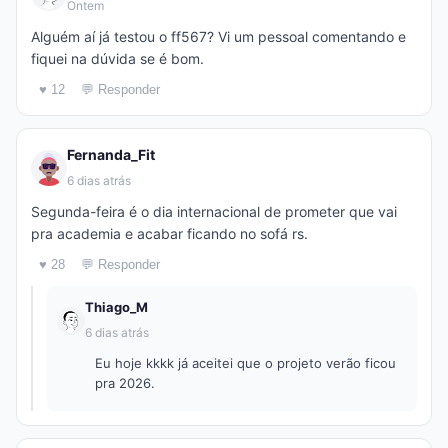
Ontem
Alguém aí já testou o ff567? Vi um pessoal comentando e
fiquei na dúvida se é bom.
♥ 12
💬 Responder
Fernanda_Fit
6 dias atrás
Segunda-feira é o dia internacional de prometer que vai
pra academia e acabar ficando no sofá rs.
♥ 28
💬 Responder
Thiago_M
6 dias atrás
Eu hoje kkkk já aceitei que o projeto verão ficou
pra 2026.