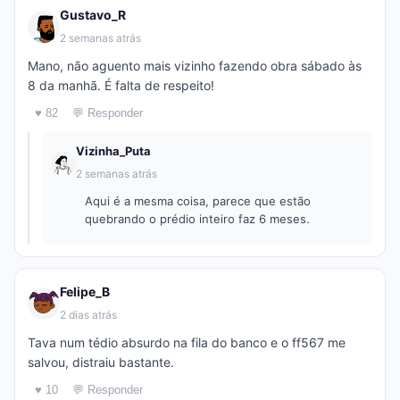
Gustavo_R
2 semanas atrás
Mano, não aguento mais vizinho fazendo obra sábado às
8 da manhã. É falta de respeito!
♥ 82
💬 Responder
Vizinha_Puta
2 semanas atrás
Aqui é a mesma coisa, parece que estão
quebrando o prédio inteiro faz 6 meses.
Felipe_B
2 dias atrás
Tava num tédio absurdo na fila do banco e o ff567 me
salvou, distraiu bastante.
♥ 10
💬 Responder