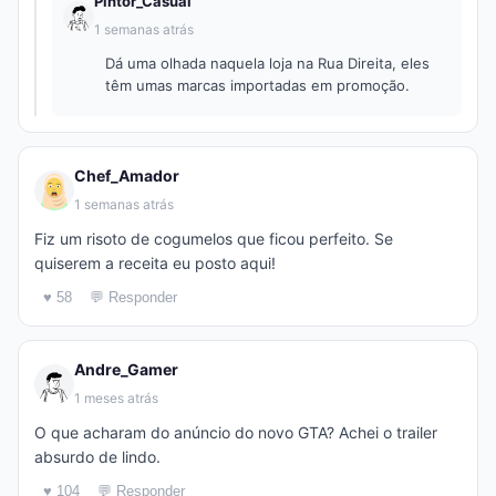
Pintor_Casual
1 semanas atrás
Dá uma olhada naquela loja na Rua Direita, eles
têm umas marcas importadas em promoção.
Chef_Amador
1 semanas atrás
Fiz um risoto de cogumelos que ficou perfeito. Se
quiserem a receita eu posto aqui!
♥ 58
💬 Responder
Andre_Gamer
1 meses atrás
O que acharam do anúncio do novo GTA? Achei o trailer
absurdo de lindo.
♥ 104
💬 Responder