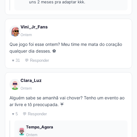
uns 2 meses pra adaptar kkk.
Vini_Jr_Fans
Ontem
Que jogo foi esse ontem? Meu time me mata do coração
qualquer dia desses. ⚽
♥ 31
💬 Responder
Clara_Luz
Ontem
Alguém sabe se amanhã vai chover? Tenho um evento ao
ar livre e tô preocupada. ☔
♥ 5
💬 Responder
Tempo_Agora
Ontem