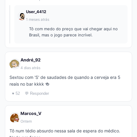
User_4412
1 meses atrás
Tô com medo do preço que vai chegar aqui no
Brasil, mas o jogo parece incrível.
André_92
4 dias atrás
Sextou com 'S' de saudades de quando a cerveja era 5
reais no bar kkkk 🍻
♥ 52
💬 Responder
Marcos_V
Ontem
Tô num tédio absurdo nessa sala de espera do médico.