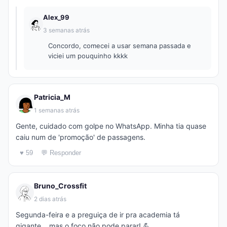
Alex_99
3 semanas atrás
Concordo, comecei a usar semana passada e
viciei um pouquinho kkkk
Patricia_M
1 semanas atrás
Gente, cuidado com golpe no WhatsApp. Minha tia quase
caiu num de 'promoção' de passagens.
♥ 59
💬 Responder
Bruno_Crossfit
2 dias atrás
Segunda-feira e a preguiça de ir pra academia tá
gigante... mas o foco não pode parar! 💪