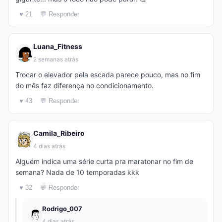
♥ 21
💬 Responder
Luana_Fitness
2 semanas atrás
Trocar o elevador pela escada parece pouco, mas no fim
do mês faz diferença no condicionamento.
♥ 43
💬 Responder
Camila_Ribeiro
4 dias atrás
Alguém indica uma série curta pra maratonar no fim de
semana? Nada de 10 temporadas kkk
♥ 32
💬 Responder
Rodrigo_007
4 dias atrás