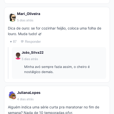
Mari_Oliveira
5 dias atrás
Dica de ouro: se for cozinhar feijão, coloca uma folha de
louro. Muda tudo! 🌿
♥ 87
💬 Responder
João_Silva22
5 dias atrás
Minha avó sempre fazia assim, o cheiro é
nostálgico demais.
JulianaLopes
4 dias atrás
Alguém indica uma série curta pra maratonar no fim de
semana? Nada de 10 temporadas pfvr.