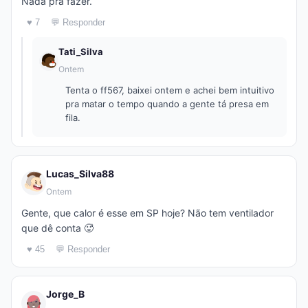
Nada pra fazer.
♥ 7
💬 Responder
Tati_Silva
Ontem
Tenta o ff567, baixei ontem e achei bem intuitivo
pra matar o tempo quando a gente tá presa em
fila.
Lucas_Silva88
Ontem
Gente, que calor é esse em SP hoje? Não tem ventilador
que dê conta 🥵
♥ 45
💬 Responder
Jorge_B